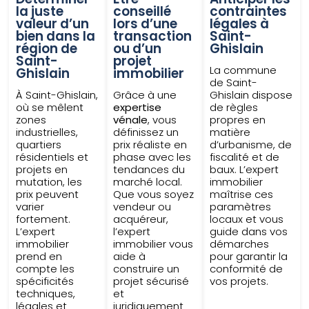
la juste
conseillé
contraintes
valeur d’un
lors d’une
légales à
bien dans la
transaction
Saint-
région de
ou d’un
Ghislain
Saint-
projet
La commune
Ghislain
immobilier
de Saint-
À Saint-Ghislain,
Grâce à une
Ghislain dispose
où se mêlent
expertise
de règles
zones
vénale
, vous
propres en
industrielles,
définissez un
matière
quartiers
prix réaliste en
d’urbanisme, de
résidentiels et
phase avec les
fiscalité et de
projets en
tendances du
baux. L’expert
mutation, les
marché local.
immobilier
prix peuvent
Que vous soyez
maîtrise ces
varier
vendeur ou
paramètres
fortement.
acquéreur,
locaux et vous
L’expert
l’expert
guide dans vos
immobilier
immobilier vous
démarches
prend en
aide à
pour garantir la
compte les
construire un
conformité de
spécificités
projet sécurisé
vos projets.
techniques,
et
légales et
juridiquement