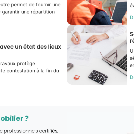
eutre permet de fournir une
é
 garantir une répartition
D
S
r
 avec un état des lieux
U
s
 travaux protège
e
te contestation à la fin du
D
bilier ?
 professionnels certifiés,