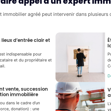
aire appel à un expert imm
 immobilier agréé peut intervenir dans plusieurs
lieux d’entrée clair et
É
l
 est indispensable pour
P
cataire et du propriétaire et
d
il.
C
D
nt vente, succession
V
tion immobilière
a
 ou dans le cadre d’un
L
orce, donation) : une
v