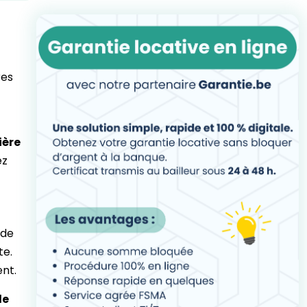
res
ière
ez
 de
te.
ent.
le