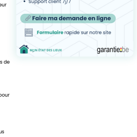
eur
ès de
 pour
us