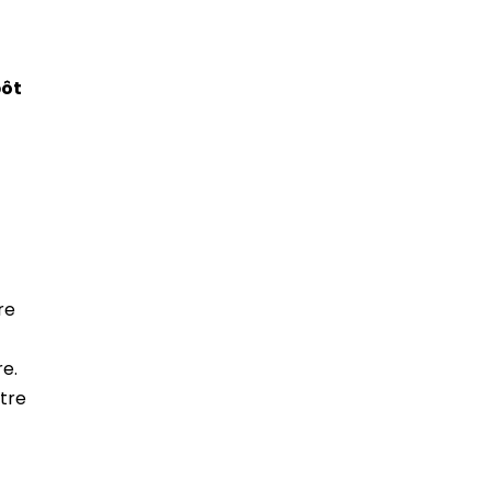
pôt
re
re.
tre