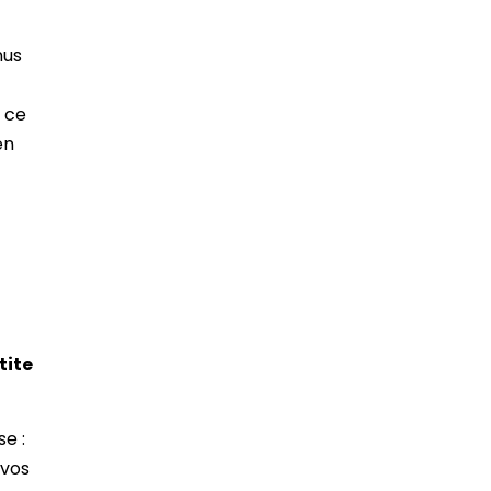
nus
t ce
en
tite
e :
 vos