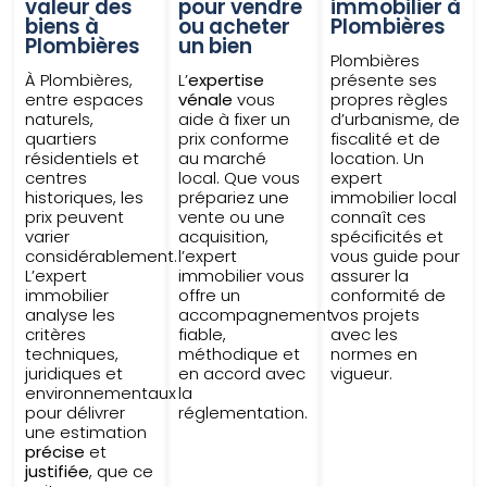
valeur des
pour vendre
immobilier à
biens à
ou acheter
Plombières
Plombières
un bien
Plombières
À Plombières,
L’
expertise
présente ses
entre espaces
vénale
vous
propres règles
naturels,
aide à fixer un
d’urbanisme, de
quartiers
prix conforme
fiscalité et de
résidentiels et
au marché
location. Un
centres
local. Que vous
expert
historiques, les
prépariez une
immobilier local
prix peuvent
vente ou une
connaît ces
varier
acquisition,
spécificités et
considérablement.
l’expert
vous guide pour
L’expert
immobilier vous
assurer la
immobilier
offre un
conformité de
analyse les
accompagnement
vos projets
critères
fiable,
avec les
techniques,
méthodique et
normes en
juridiques et
en accord avec
vigueur.
environnementaux
la
pour délivrer
réglementation.
une estimation
précise
et
justifiée
, que ce