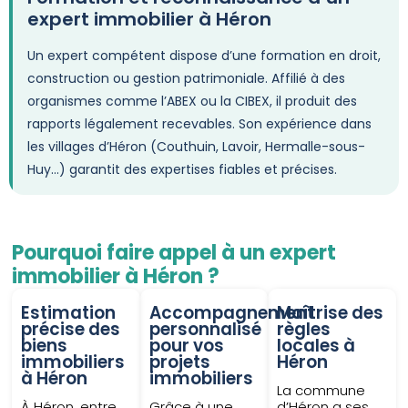
expert immobilier à Héron
Un expert compétent dispose d’une formation en droit,
construction ou gestion patrimoniale. Affilié à des
organismes comme l’ABEX ou la CIBEX, il produit des
rapports légalement recevables. Son expérience dans
les villages d’Héron (Couthuin, Lavoir, Hermalle-sous-
Huy…) garantit des expertises fiables et précises.
Pourquoi faire appel à un expert
immobilier à Héron ?
Estimation
Accompagnement
Maîtrise des
précise des
personnalisé
règles
biens
pour vos
locales à
immobiliers
projets
Héron
à Héron
immobiliers
La commune
À Héron, entre
Grâce à une
d’Héron a ses