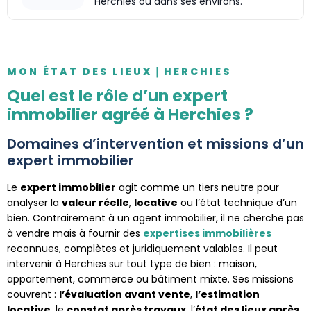
Herchies ou dans ses environs.
MON ÉTAT DES LIEUX｜HERCHIES
Quel est le rôle d’un expert
immobilier agréé à Herchies ?
Domaines d’intervention et missions d’un
expert immobilier
Le
expert immobilier
agit comme un tiers neutre pour
analyser la
valeur réelle
,
locative
ou l’état technique d’un
bien. Contrairement à un agent immobilier, il ne cherche pas
à vendre mais à fournir des
expertises immobilières
reconnues, complètes et juridiquement valables. Il peut
intervenir à Herchies sur tout type de bien : maison,
appartement, commerce ou bâtiment mixte. Ses missions
couvrent :
l’évaluation avant vente
,
l’estimation
locative
, le
constat après travaux
, l’
état des lieux après