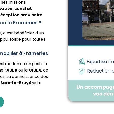
 ses missions
cative
,
constat
réception provisoire
.
ocal à Frameries ?
, c’est bénéficier d’un
ppui solide pour toutes
obilier à Frameries
nstruction ou en gestion
e l’
ABEX
ou la
CIBEX
, ce
ies, sa connaissance des
u
Sars-la-Bruyère
lui