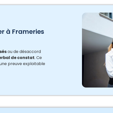
er à Frameries
sés
ou de désaccord
erbal de constat
. Ce
 une preuve exploitable