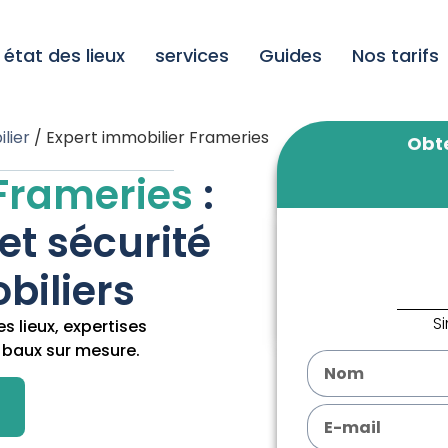
état des lieux
services
Guides
Nos tarifs
lier
/
Expert immobilier Frameries
Obte
 Frameries
:
 et sécurité
biliers
S
s lieux, expertises
 baux sur mesure.