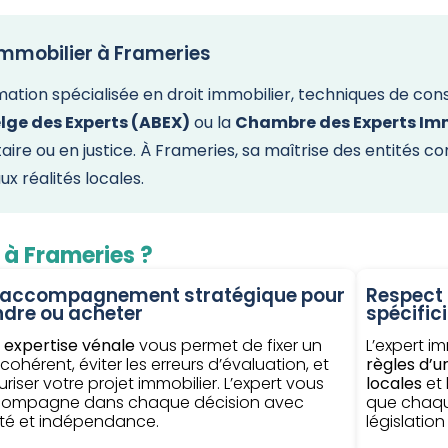
immobilier à Frameries
on spécialisée en droit immobilier, techniques de constru
lge des Experts (ABEX)
ou la
Chambre des Experts Imm
otaire ou en justice. À Frameries, sa maîtrise des entités
x réalités locales.
r à Frameries ?
 accompagnement stratégique pour
Respect 
ndre ou acheter
spécifi
e
expertise vénale
vous permet de fixer un
L’expert im
 cohérent, éviter les erreurs d’évaluation, et
règles d’
riser votre projet immobilier. L’expert vous
locales
et 
ompagne dans chaque décision avec
que chaqu
rté et indépendance.
législation