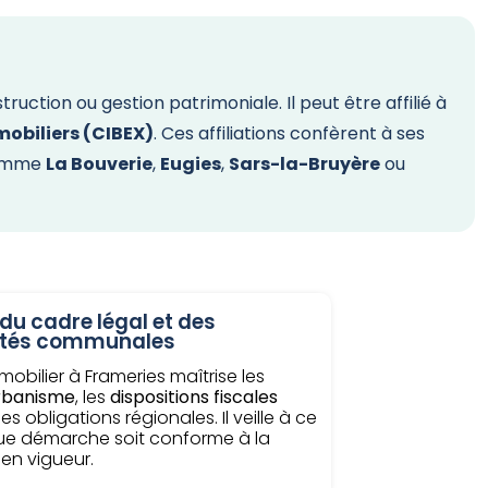
ction ou gestion patrimoniale. Il peut être affilié à
obiliers (CIBEX)
. Ces affiliations confèrent à ses
 comme
La Bouverie
,
Eugies
,
Sars-la-Bruyère
ou
du cadre légal et des
cités communales
mobilier à Frameries maîtrise les
urbanisme
, les
dispositions fiscales
les obligations régionales. Il veille à ce
e démarche soit conforme à la
 en vigueur.