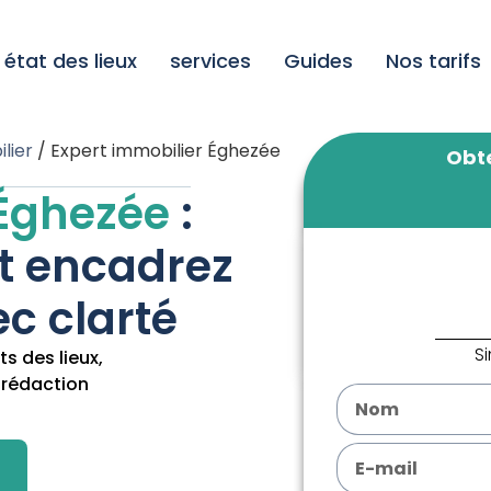
état des lieux
services
Guides
Nos tarifs
lier
/
Expert immobilier Éghezée
Obte
 Éghezée
:
et encadrez
c clarté
S
s des lieux,
 rédaction