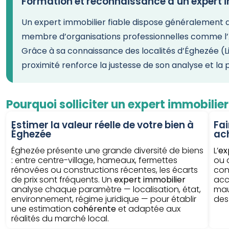
Formation et reconnaissance d’un expert 
Un expert immobilier fiable dispose généralement d’
membre d’organisations professionnelles comme l’A
Grâce à sa connaissance des localités d’Éghezée (Lie
proximité renforce la justesse de son analyse et la 
Pourquoi solliciter un expert immobilie
Estimer la valeur réelle de votre bien à
Fai
Éghezée
ac
Éghezée présente une grande diversité de biens
L’
ex
: entre centre-village, hameaux, fermettes
ou 
rénovées ou constructions récentes, les écarts
con
de prix sont fréquents. Un
expert immobilier
acc
analyse chaque paramètre — localisation, état,
mau
environnement, régime juridique — pour établir
des
une estimation
cohérente
et adaptée aux
réalités du marché local.