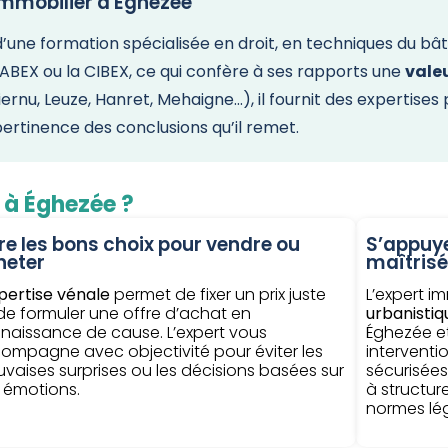
immobilier à Éghezée
une formation spécialisée en droit, en techniques du bâti
BEX ou la CIBEX, ce qui confère à ses rapports une
vale
rnu, Leuze, Hanret, Mehaigne…), il fournit des expertises p
pertinence des conclusions qu’il remet.
r à Éghezée ?
re les bons choix pour vendre ou
S’appuye
heter
maîtrisé
pertise vénale
permet de fixer un prix juste
L’expert i
de formuler une offre d’achat en
urbanistiqu
naissance de cause. L’expert vous
Éghezée et
ompagne avec objectivité pour éviter les
interventi
vaises surprises ou les décisions basées sur
sécurisées
 émotions.
à structur
normes lég