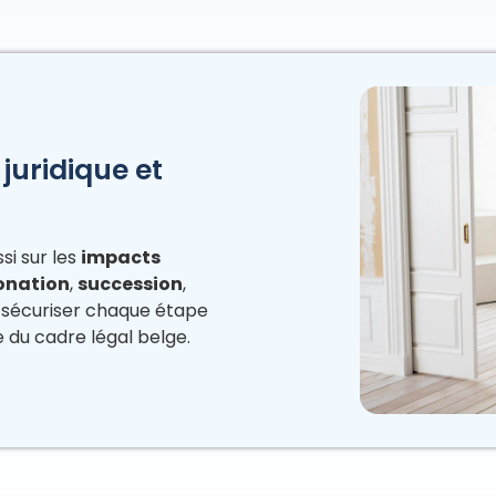
juridique et
si sur les
impacts
onation
,
succession
,
 à sécuriser chaque étape
 du cadre légal belge.