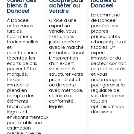
valeur des
adapté pour
locales à
biens à
acheter ou
Donceel
Donceel
vendre
La commune
À Donceel,
Grâce à une
de Donceel
entre zones
expertise
possède ses
rurales,
vénale
, vous
propres
habitations
fixez un prix
particularités
traditionnelles
juste, cohérent
urbanistiques et
et
avec le marché
fiscales. Un
constructions
immobilier local.
expert
récentes, les
L’intervention
immobilier du
écarts de prix
d’un expert
secteur connaît
peuvent être
vous aide à
ces spécificités
marqués.
structurer votre
et vous
L’expert
projet d’achat
accompagne
immobilier
ou de vente
pour garantir la
prend en
avec méthode,
régularité de
compte des
sécurité et
vos démarches,
éléments
conformité
tout en
techniques,
légale.
optimisant vos
légaux et
décisions.
environnementaux
pour établir une
estimation
précise, que ce