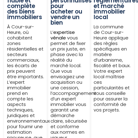
fiable et
personnalisés
réglementaire
complète
pour
et marché
des biens
acheter ou
immobilier
immobiliers
vendre un
local
bien
À Cour-sur-
La commune
Heure, où
L’
expertise
de Cour-sur-
cohabitent
vénale
vous
Heure applique
zones
permet de fixer
des règles
résidentielles et
un prix juste, en
spécifiques en
secteurs
phase avec la
matière
commerciaux,
réalité du
d’urbanisme,
les écarts de
marché local.
fiscalité et baux.
prix peuvent
Que vous
Votre expert
être importants.
envisagiez une
local maîtrise
L’expert
acquisition ou
ces
immobilier
une cession,
particularités et
prend en
l’accompagnement
vous conseille
compte les
d’un expert
pour assurer la
aspects
immobilier vous
conformité de
techniques,
garantit une
vos projets.
juridiques et
démarche
environnementaux
claire, sécurisée
pour fournir une
et conforme
estimation
aux normes en
rigoureuse, que
vigueur.