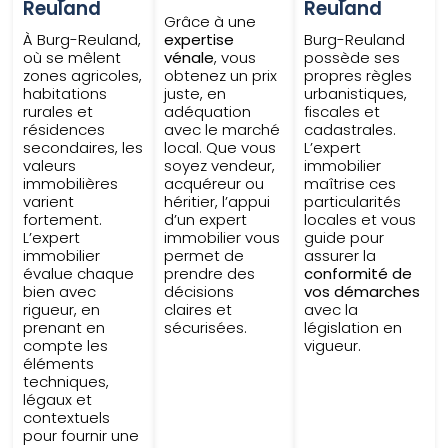
Reuland
Reuland
Grâce à une
À Burg-Reuland,
expertise
Burg-Reuland
où se mêlent
vénale
, vous
possède ses
zones agricoles,
obtenez un prix
propres règles
habitations
juste, en
urbanistiques,
rurales et
adéquation
fiscales et
résidences
avec le marché
cadastrales.
secondaires, les
local. Que vous
L’expert
valeurs
soyez vendeur,
immobilier
immobilières
acquéreur ou
maîtrise ces
varient
héritier, l’appui
particularités
fortement.
d’un expert
locales et vous
L’expert
immobilier vous
guide pour
immobilier
permet de
assurer la
évalue chaque
prendre des
conformité de
bien avec
décisions
vos démarches
rigueur, en
claires et
avec la
prenant en
sécurisées.
législation en
compte les
vigueur.
éléments
techniques,
légaux et
contextuels
pour fournir une