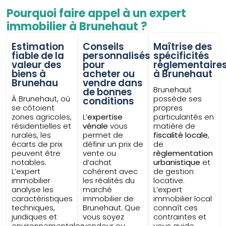
Pourquoi faire appel à un expert
immobilier à Brunehaut ?
Estimation
Conseils
Maîtrise des
fiable de la
personnalisés
spécificités
valeur des
pour
réglementaire
biens à
acheter ou
à Brunehaut
Brunehau
vendre dans
Brunehaut
de bonnes
À Brunehaut, où
possède ses
conditions
se côtoient
propres
zones agricoles,
L’
expertise
particularités en
résidentielles et
vénale
vous
matière de
rurales, les
permet de
fiscalité locale
,
écarts de prix
définir un prix de
de
peuvent être
vente ou
règlementation
notables.
d’achat
urbanistique
et
L’expert
cohérent avec
de gestion
immobilier
les réalités du
locative.
analyse les
marché
L’expert
caractéristiques
immobilier de
immobilier local
techniques,
Brunehaut. Que
connaît ces
juridiques et
vous soyez
contraintes et
environnementales
vendeur ou
vous guide