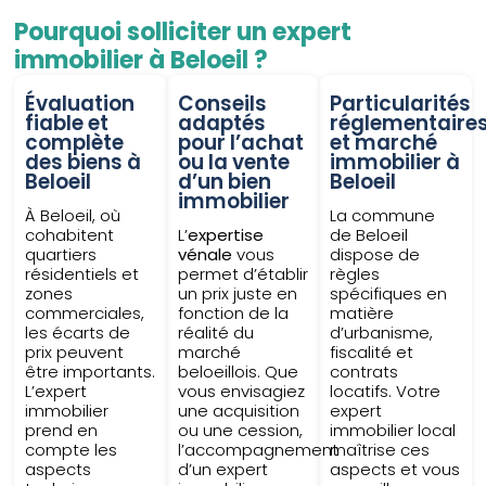
Pourquoi solliciter un expert
immobilier à Beloeil ?
Évaluation
Conseils
Particularités
fiable et
adaptés
réglementaire
complète
pour l’achat
et marché
des biens à
ou la vente
immobilier à
Beloeil
d’un bien
Beloeil
immobilier
À Beloeil, où
La commune
cohabitent
L’
expertise
de Beloeil
quartiers
vénale
vous
dispose de
résidentiels et
permet d’établir
règles
zones
un prix juste en
spécifiques en
commerciales,
fonction de la
matière
les écarts de
réalité du
d’urbanisme,
prix peuvent
marché
fiscalité et
être importants.
beloeillois. Que
contrats
L’expert
vous envisagiez
locatifs. Votre
immobilier
une acquisition
expert
prend en
ou une cession,
immobilier local
compte les
l’accompagnement
maîtrise ces
aspects
d’un expert
aspects et vous