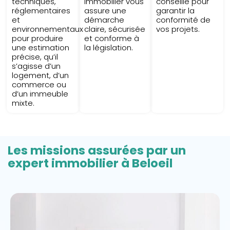
techniques,
immobilier vous
conseille pour
réglementaires
assure une
garantir la
et
démarche
conformité de
environnementaux
claire, sécurisée
vos projets.
pour produire
et conforme à
une estimation
la législation.
précise, qu’il
s’agisse d’un
logement, d’un
commerce ou
d’un immeuble
mixte.
Les missions assurées par un
expert immobilier à Beloeil