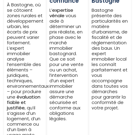
confiance
Bastogne
À Bastogne, où
se côtoient
L’
expertise
Bastogne
zones rurales et
vénale
vous
présente des
développement
aide à
particularités en
urbain, les
déterminer un
matière
écarts de prix
prix réaliste, en
d’urbanisme, de
peuvent varier
phase avec le
fiscalité et de
fortement.
marché
réglementation
L’expert
immobilier
des baux. Un
immobilier
bastognard.
expert
analyse
Que ce soit
immobilier local
l’ensemble des
pour une vente
les connaît
éléments –
ou un achat,
parfaitement et
juridiques,
l’intervention
vous
techniques,
d’un expert
accompagne
environnementaux
immobilier
dans toutes vos
– pour produire
assure une
démarches
une
évaluation
démarche
pour garantir la
fiable et
sécurisée et
conformité de
justifiée
, qu’il
conforme aux
votre projet.
s’agisse d’un
obligations
logement, d’un
légales.
commerce ou
d’un bien à
usage mixte.