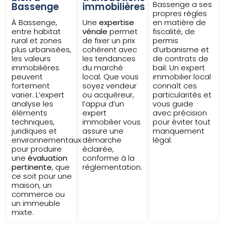
Bassenge a ses
Bassenge
immobilières
propres règles
À Bassenge,
Une
expertise
en matière de
entre habitat
vénale
permet
fiscalité, de
rural et zones
de fixer un prix
permis
plus urbanisées,
cohérent avec
d’urbanisme et
les valeurs
les tendances
de contrats de
immobilières
du marché
bail. Un expert
peuvent
local. Que vous
immobilier local
fortement
soyez vendeur
connaît ces
varier. L’expert
ou acquéreur,
particularités et
analyse les
l’appui d’un
vous guide
éléments
expert
avec précision
techniques,
immobilier vous
pour éviter tout
juridiques et
assure une
manquement
environnementaux
démarche
légal.
pour produire
éclairée,
une
évaluation
conforme à la
pertinente
, que
réglementation.
ce soit pour une
maison, un
commerce ou
un immeuble
mixte.