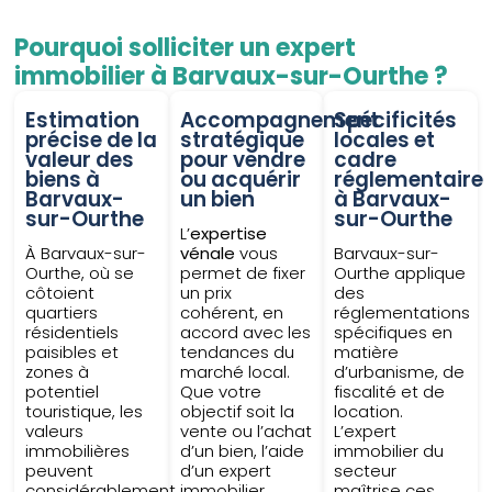
Pourquoi solliciter un expert
immobilier à Barvaux-sur-Ourthe ?
Estimation
Accompagnement
Spécificités
précise de la
stratégique
locales et
valeur des
pour vendre
cadre
biens à
ou acquérir
réglementaire
Barvaux-
un bien
à Barvaux-
sur-Ourthe
sur-Ourthe
L’
expertise
À Barvaux-sur-
vénale
vous
Barvaux-sur-
Ourthe, où se
permet de fixer
Ourthe applique
côtoient
un prix
des
quartiers
cohérent, en
réglementations
résidentiels
accord avec les
spécifiques en
paisibles et
tendances du
matière
zones à
marché local.
d’urbanisme, de
potentiel
Que votre
fiscalité et de
touristique, les
objectif soit la
location.
valeurs
vente ou l’achat
L’expert
immobilières
d’un bien, l’aide
immobilier du
peuvent
d’un expert
secteur
considérablement
immobilier
maîtrise ces