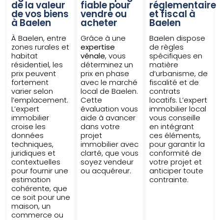
de la valeur
fiable pour
réglementaire
de vos biens
vendre ou
et fiscal à
à Baelen
acheter
Baelen
À Baelen, entre
Grâce à une
Baelen dispose
zones rurales et
expertise
de règles
habitat
vénale
, vous
spécifiques en
résidentiel, les
déterminez un
matière
prix peuvent
prix en phase
d’urbanisme, de
fortement
avec le marché
fiscalité et de
varier selon
local de Baelen.
contrats
l’emplacement.
Cette
locatifs. L’expert
L’expert
évaluation vous
immobilier local
immobilier
aide à avancer
vous conseille
croise les
dans votre
en intégrant
données
projet
ces éléments,
techniques,
immobilier avec
pour garantir la
juridiques et
clarté, que vous
conformité de
contextuelles
soyez vendeur
votre projet et
pour fournir une
ou acquéreur.
anticiper toute
estimation
contrainte.
cohérente, que
ce soit pour une
maison, un
commerce ou