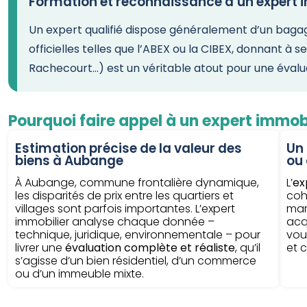
Formation et reconnaissance d’un expert 
Un expert qualifié dispose généralement d’un bagage
officielles telles que l’ABEX ou la CIBEX, donnant à 
Rachecourt…) est un véritable atout pour une évalu
Pourquoi faire appel à un expert immob
Estimation précise de la valeur des
Un
biens à Aubange
ou
À Aubange, commune frontalière dynamique,
L’
ex
les disparités de prix entre les quartiers et
coh
villages sont parfois importantes. L’expert
mar
immobilier analyse chaque donnée –
acq
technique, juridique, environnementale – pour
vou
livrer une
évaluation complète et réaliste
, qu’il
et 
s’agisse d’un bien résidentiel, d’un commerce
ou d’un immeuble mixte.