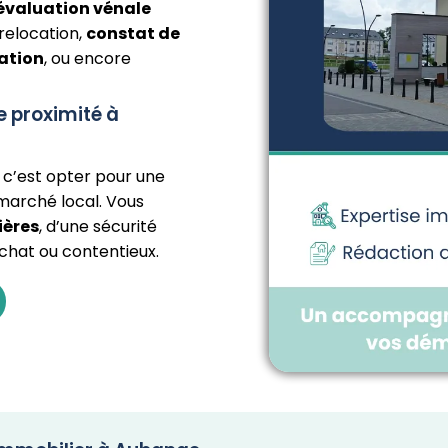
évaluation vénale
relocation,
constat de
vation
, ou encore
e proximité à
c’est opter pour une
marché local. Vous
ières
, d’une sécurité
achat ou contentieux.