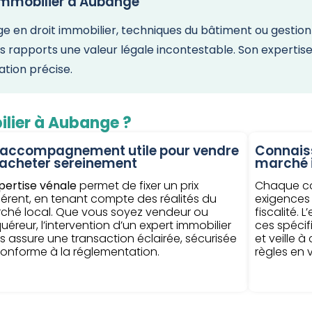
immobilier à Aubange
 en droit immobilier, techniques du bâtiment ou gestion p
ses rapports une valeur légale incontestable. Son expertis
ation précise.
ilier à Aubange ?
 accompagnement utile pour vendre
Connaiss
 acheter sereinement
marché 
pertise vénale
permet de fixer un prix
Chaque c
érent, en tenant compte des réalités du
exigences
ché local. Que vous soyez vendeur ou
fiscalité.
uéreur, l’intervention d’un expert immobilier
ces spécif
s assure une transaction éclairée, sécurisée
et veille à
conforme à la réglementation.
règles en 