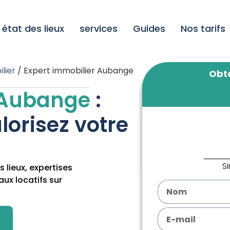
état des lieux
services
Guides
Nos tarifs
lier
/
Expert immobilier Aubange
Obte
à Aubange
:
lorisez votre
S
 lieux, expertises
ux locatifs sur