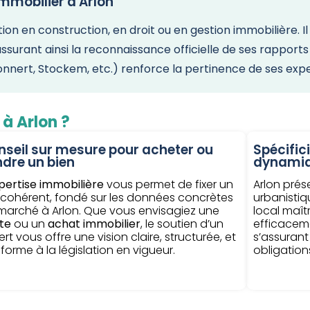
mmobilier à Arlon
tion en construction, en droit ou en gestion immobilièr
ssurant ainsi la reconnaissance officielle de ses rapports
Bonnert, Stockem, etc.) renforce la pertinence de ses expe
 à Arlon ?
seil sur mesure pour acheter ou
Spécific
dre un bien
dynamiq
pertise immobilière
vous permet de fixer un
Arlon prés
x cohérent, fondé sur les données concrètes
urbanistiqu
marché à Arlon. Que vous envisagiez une
local maît
te
ou un
achat immobilier
, le soutien d’un
efficacem
rt vous offre une vision claire, structurée, et
s’assurant
forme à la législation en vigueur.
obligation