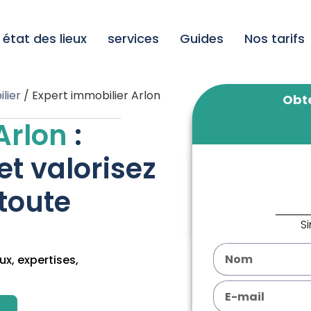
état des lieux
services
Guides
Nos tarifs
lier
/
Expert immobilier Arlon
Obte
Arlon
:
et valorisez
toute
S
ux, expertises,