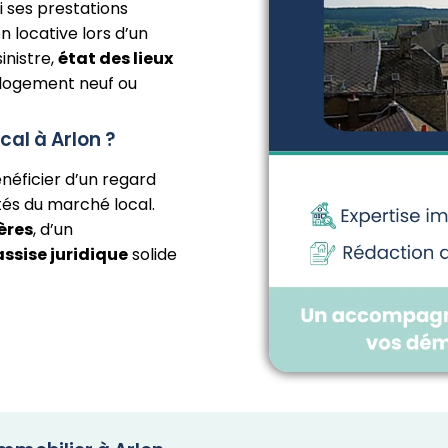
 ses prestations
 locative lors d’un
inistre,
état des lieux
logement neuf ou
cal à Arlon ?
énéficier d’un regard
tés du marché local.
ères
, d’un
assise juridique
solide