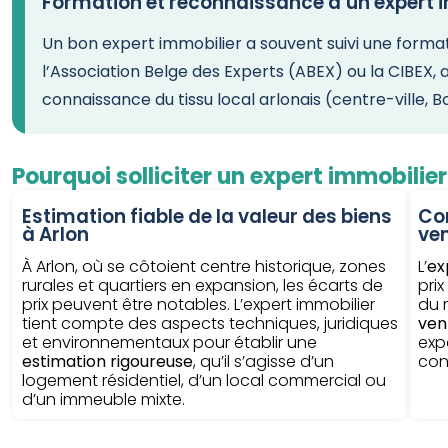
Formation et reconnaissance d’un expert i
Un bon expert immobilier a souvent suivi une forma
l’Association Belge des Experts (ABEX) ou la CIBEX, a
connaissance du tissu local arlonais (centre-ville, 
Pourquoi solliciter un expert immobilier
Estimation fiable de la valeur des biens
Con
à Arlon
ven
À Arlon, où se côtoient centre historique, zones
L’
ex
rurales et quartiers en expansion, les écarts de
pri
prix peuvent être notables. L’expert immobilier
du 
tient compte des aspects techniques, juridiques
ven
et environnementaux pour établir une
expe
estimation rigoureuse
, qu’il s’agisse d’un
con
logement résidentiel, d’un local commercial ou
d’un immeuble mixte.