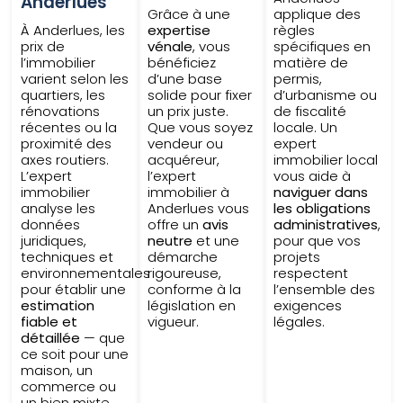
Anderlues
Grâce à une
applique des
À Anderlues, les
expertise
règles
prix de
vénale
, vous
spécifiques en
l’immobilier
bénéficiez
matière de
varient selon les
d’une base
permis,
quartiers, les
solide pour fixer
d’urbanisme ou
rénovations
un prix juste.
de fiscalité
récentes ou la
Que vous soyez
locale. Un
proximité des
vendeur ou
expert
axes routiers.
acquéreur,
immobilier local
L’expert
l’expert
vous aide à
immobilier
immobilier à
naviguer dans
analyse les
Anderlues vous
les obligations
données
offre un
avis
administratives
,
juridiques,
neutre
et une
pour que vos
techniques et
démarche
projets
environnementales
rigoureuse,
respectent
pour établir une
conforme à la
l’ensemble des
estimation
législation en
exigences
fiable et
vigueur.
légales.
détaillée
— que
ce soit pour une
maison, un
commerce ou
un bien mixte.