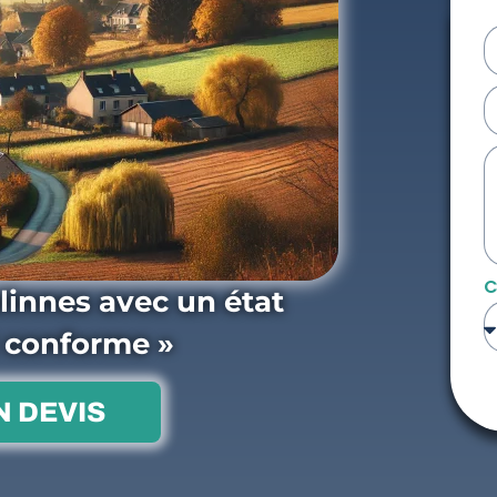
C
linnes avec un état
t conforme »
 DEVIS