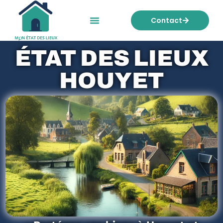
Contact
Mon état des lieux
Nos tarifs
ÉTAT DES LIEUX
HOUYET