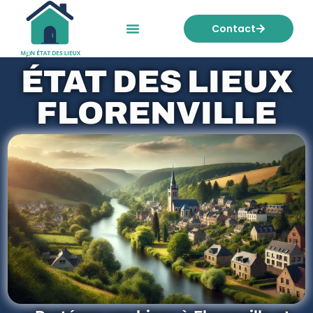
Contact
Mon état des lieux
Nos tarifs
ÉTAT DES LIEUX
FLORENVILLE