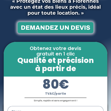
« Protégez vos biens à Florennes
avec un état des lieux précis, idéal
pour toute location. »
DEMANDEZ UN DEVIS
Obtenez votre devis
gratuit en 1 clic
Qualité et précision
à partir de
80€
TVAC/partie
Simple, rapide et sans engagement !