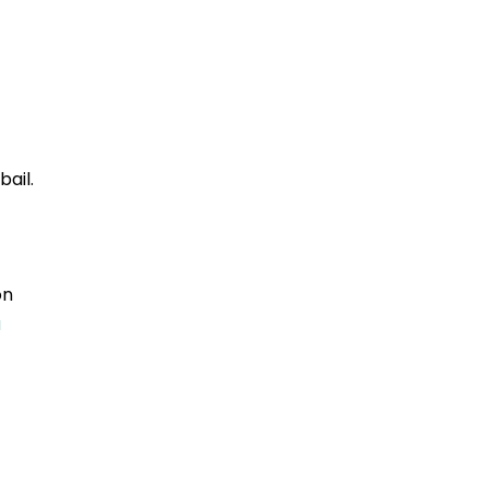
bail.
on
à