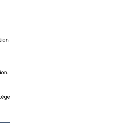
tion
ion.
otège