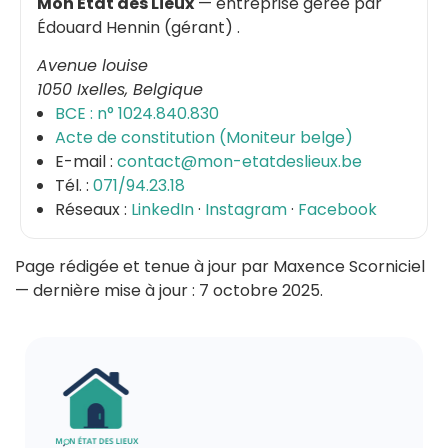
Mon État des Lieux
— entreprise gérée par
Édouard Hennin
(
gérant
)
.
Avenue louise
1050
Ixelles
,
Belgique
BCE : n°
1024.840.830
Acte de constitution (Moniteur belge)
E-mail :
contact@mon-etatdeslieux.be
Tél. :
071/94.23.18
Réseaux :
LinkedIn
·
Instagram
·
Facebook
Page rédigée et tenue à jour par
Maxence Scorniciel
— dernière mise à jour :
7 octobre 2025
.